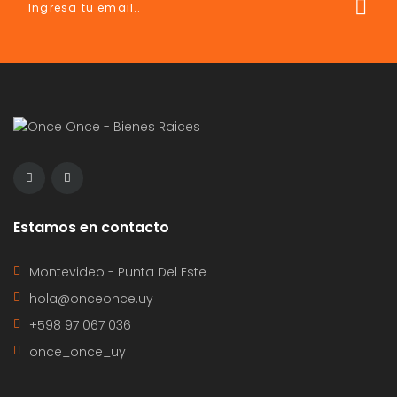
Estamos en contacto
Montevideo - Punta Del Este
hola@onceonce.uy
+598 97 067 036
once_once_uy