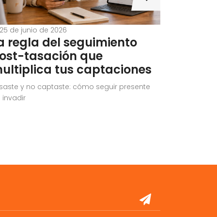
25 de junio de 2026
21 de jun
a regla del seguimiento
¿Cuánt
ost-tasación que
en el P
ultiplica tus captaciones
en 202
saste y no captaste: cómo seguir presente
Cuánto vale
n invadir
reales)