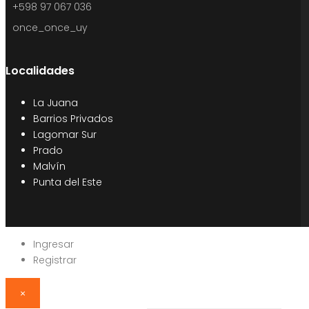
+598 97 067 036
once_once_uy
Localidades
La Juana
Barrios Privados
Lagomar Sur
Prado
Malvín
Punta del Este
Ingresar
Registrar
×