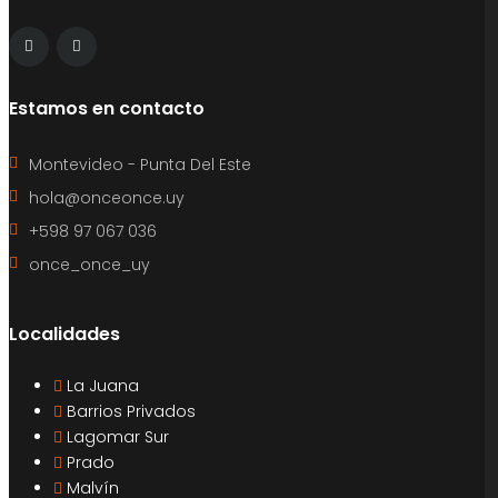
Estamos en contacto
Montevideo - Punta Del Este
hola@onceonce.uy
+598 97 067 036
once_once_uy
Localidades
La Juana
Barrios Privados
Lagomar Sur
Prado
Malvín