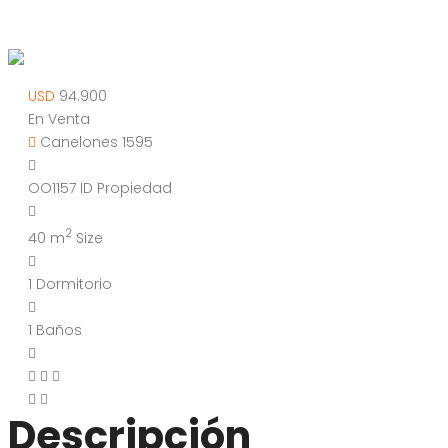
1 dormitorio, Cordón
USD
94.900
En Venta
Canelones 1595
OO1157
ID Propiedad
2
40 m
Size
1
Dormitorio
1
Baños
Descripción