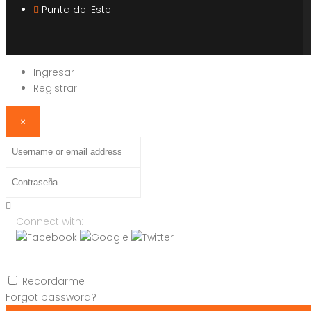
Punta del Este
Ingresar
Registrar
×
Username
or
Contraseña
email
address
Connect with:
Recordarme
Forgot password?