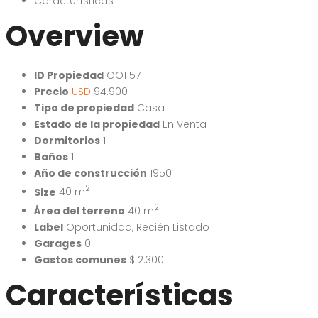
Características
Overview
ID Propiedad
OO1157
Precio
USD
94.900
Tipo de propiedad
Casa
Estado de la propiedad
En Venta
Dormitorios
1
Baños
1
Año de construcción
1950
2
Size
40 m
2
Área del terreno
40 m
Label
Oportunidad
,
Recién Listado
Garages
0
Gastos comunes
$ 2.300
Características