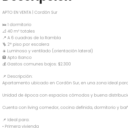
APTO EN VENTA | Cordón Sur
🛌 1 dormitorio
📐 40 m² totales
📍 A 6 cuadras de la Rambla
🪜 2° piso por escalera
☀️ Luminoso y ventilado (orientación lateral)
🏦 Apto Banco
💰 Gastos comunes bajos: $2.300
📌 Descripción:
Apartamento ubicado en Cordón Sur, en una zona ideal para q
Unidad de época con espacios cómodos y buena distribución.
Cuenta con living comedor, cocina definida, dormitorio y b
📌 Ideal para:
• Primera vivienda