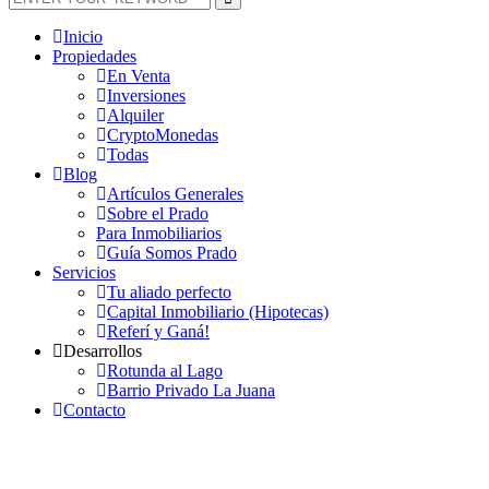
Inicio
Propiedades
En Venta
Inversiones
Alquiler
CryptoMonedas
Todas
Blog
Artículos Generales
Sobre el Prado
Para Inmobiliarios
Guía Somos Prado
Servicios
Tu aliado perfecto
Capital Inmobiliario (Hipotecas)
Referí y Ganá!
Desarrollos
Rotunda al Lago
Barrio Privado La Juana
Contacto