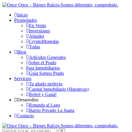
Inicio
Propiedades
En Venta
Inversiones
Alquiler
CryptoMonedas
Todas
Blog
Artículos Generales
Sobre el Prado
Para Inmobiliarios
Guía Somos Prado
Servicios
Tu aliado perfecto
Capital Inmobiliario (Hipotecas)
Referí y Ganá!
Desarrollos
Rotunda al Lago
Barrio Privado La Juana
Contacto