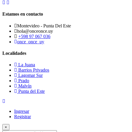
Estamos en contacto
Montevideo - Punta Del Este
hola@onceonce.uy
+598 97 067 036
once_once_uy
Localidades
La Juana
Barrios Privados
Lagomar Sur
Prado
Malvín
Punta del Este
Ingresar
Registrar
×