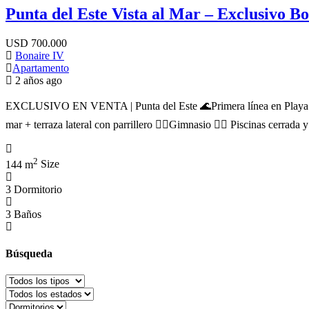
Punta del Este Vista al Mar – Exclusivo B
USD
700.000
Bonaire IV
Apartamento
2 años ago
EXCLUSIVO EN VENTA | Punta del Este 🌊Primera línea en Playa Bra
mar + terraza lateral con parrillero 🏋️‍♀️Gimnasio 🏊‍♂️ Piscinas 
2
144 m
Size
3
Dormitorio
3
Baños
Búsqueda