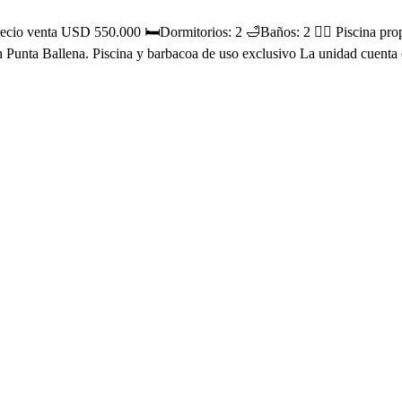
recio venta USD 550.000 🛏Dormitorios: 2 🛁Baños: 2 🏊‍♂️ Pisc
n Punta Ballena. Piscina y barbacoa de uso exclusivo La unidad cuenta