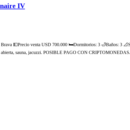
onaire IV
va 💵Precio venta USD 700.000 🛏Dormitorios: 3 🛁Baños: 3 📐Superf
cerrada y abierta, sauna, jacuzzi. POSIBLE PAGO CON CRIPTOMONEDAS. E