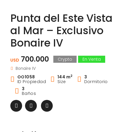
Punta del Este Vista
al Mar – Exclusivo
Bonaire IV
700.000
Crypto
En Venta
USD
Bonaire IV
2
OO1058
144 m
3
ID Propiedad
Size
Dormitorio
3
Baños