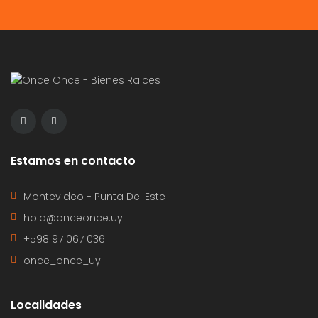
Estamos en contacto
Montevideo - Punta Del Este
hola@onceonce.uy
+598 97 067 036
once_once_uy
Localidades