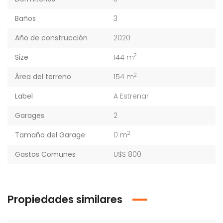
Baños
3
Año de construcción
2020
2
Size
144 m
2
Área del terreno
154 m
Label
A Estrenar
Garages
2
2
Tamaño del Garage
0 m
Gastos Comunes
U$S 800
Propiedades similares