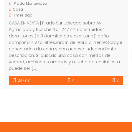
Prado, Montevideo
Casa
1 mes ago
CASA EN VENTA | Prado Sur Ubicada sobre Av.
Agraciada y Buschental. 247 m² construidos4
dormitorios (o 3 dormitorios y escritorio)1 baño
completo + 2 toilettesJardín de retiro al frenteGarage
conectado a la casa y con acceso independiente
Descripción: Si buscás una casa con metros de
verdad, ambientes amplios y mucho potencial, esta
puede ser […]
2
247 m
4
3