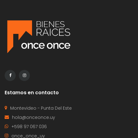
Estamos en contacto
Montevideo - Punta Del Este
hola@onceonce.uy
+598 97 067 036
once_once_uy