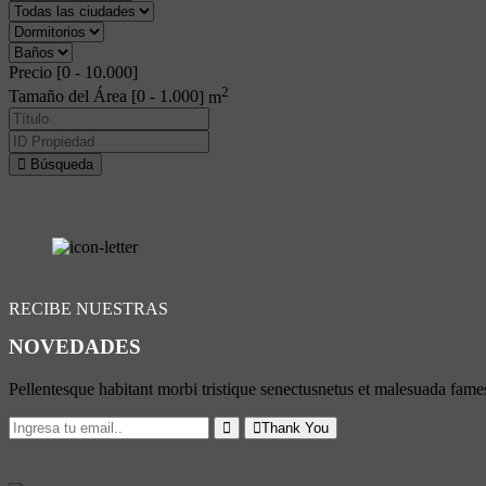
Precio [
0
-
10.000
]
2
Tamaño del Área [
0
-
1.000
] m
Búsqueda
RECIBE NUESTRAS
NOVEDADES
Pellentesque habitant morbi tristique senectusnetus et malesuada fames
Thank You