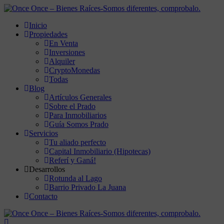
Inicio
Propiedades
En Venta
Inversiones
Alquiler
CryptoMonedas
Todas
Blog
Artículos Generales
Sobre el Prado
Para Inmobiliarios
Guía Somos Prado
Servicios
Tu aliado perfecto
Capital Inmobiliario (Hipotecas)
Referí y Ganá!
Desarrollos
Rotunda al Lago
Barrio Privado La Juana
Contacto