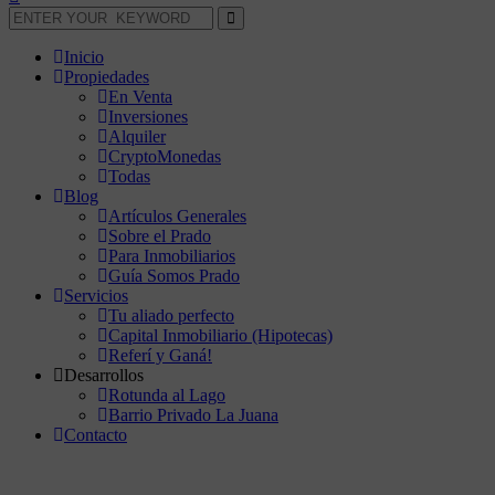
Inicio
Propiedades
En Venta
Inversiones
Alquiler
CryptoMonedas
Todas
Blog
Artículos Generales
Sobre el Prado
Para Inmobiliarios
Guía Somos Prado
Servicios
Tu aliado perfecto
Capital Inmobiliario (Hipotecas)
Referí y Ganá!
Desarrollos
Rotunda al Lago
Barrio Privado La Juana
Contacto