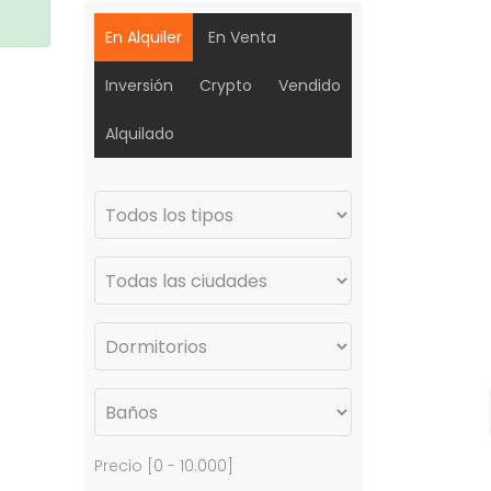
En Alquiler
En Venta
Inversión
Crypto
Vendido
Alquilado
Precio [
0
-
10.000
]