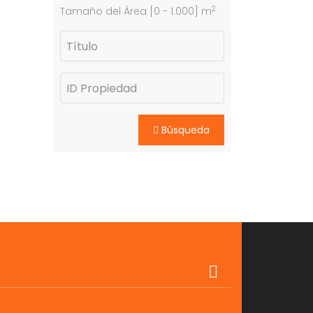
2
Tamaño del Área [
0
-
1.000
] m
Búsqueda