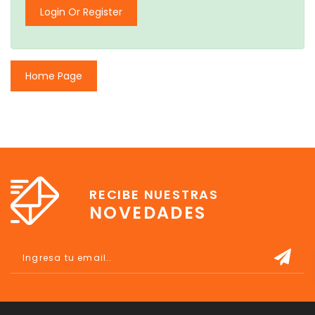
Login Or Register
Home Page
RECIBE NUESTRAS
NOVEDADES