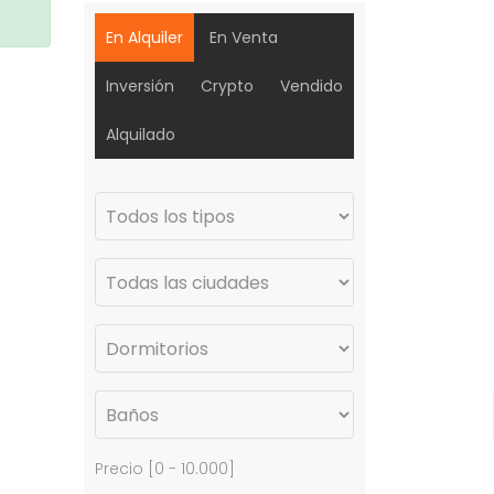
En Alquiler
En Venta
Inversión
Crypto
Vendido
Alquilado
Precio [
0
-
10.000
]