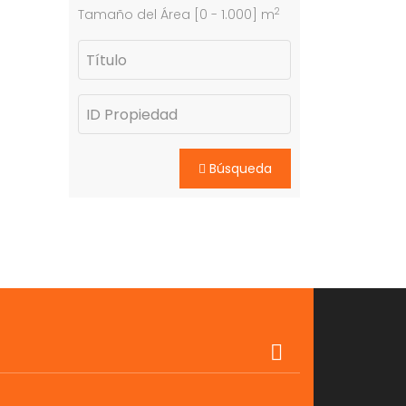
2
Tamaño del Área [
0
-
1.000
] m
Búsqueda