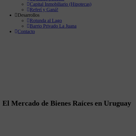
Capital Inmobiliario (Hipotecas)
Referí y Ganá!
Desarrollos
Rotunda al Lago
Barrio Privado La Juana
Contacto
El Mercado de Bienes Raíces en Uruguay