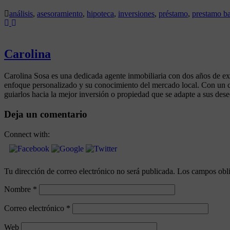
análisis
,
asesoramiento
,
hipoteca
,
inversiones
,
préstamo
,
prestamo b
Carolina
Carolina Sosa es una dedicada agente inmobiliaria con dos años de exp
enfoque personalizado y su conocimiento del mercado local. Con un c
guiarlos hacia la mejor inversión o propiedad que se adapte a sus des
Deja un comentario
Connect with:
Tu dirección de correo electrónico no será publicada.
Los campos obli
Nombre
*
Correo electrónico
*
Web