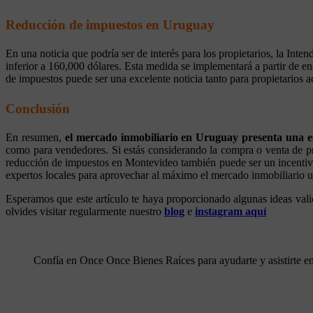
Reducción de impuestos en Uruguay
En una noticia que podría ser de interés para los propietarios, la I
inferior a 160,000 dólares. Esta medida se implementará a partir de ene
de impuestos puede ser una excelente noticia tanto para propietarios
Conclusión
En resumen,
el mercado inmobiliario en Uruguay presenta una e
como para vendedores. Si estás considerando la compra o venta de p
reducción de impuestos en Montevideo también puede ser un incentivo 
expertos locales para aprovechar al máximo el mercado inmobiliario 
Esperamos que este artículo te haya proporcionado algunas ideas vali
olvides visitar regularmente nuestro
blog
e
instagram aquí
Confía en Once Once Bienes Raíces para ayudarte y asistirte e
préstamo bancario, comprar propiedad por banco, compra por banco, prestamo hipotecario, que es un préstamo hipotecario, me conviene comprar con prestamo, ventajas de comprar casa con prestamo bancario, prestamo bancario en uruguay, montevideo, bienes raices uruguay, asesoramiento financiero