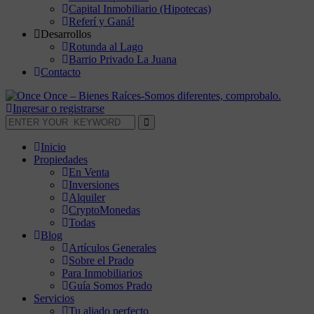
Capital Inmobiliario (Hipotecas)
Referí y Ganá!
Desarrollos
Rotunda al Lago
Barrio Privado La Juana
Contacto
Ingresar o registrarse
Inicio
Propiedades
En Venta
Inversiones
Alquiler
CryptoMonedas
Todas
Blog
Artículos Generales
Sobre el Prado
Para Inmobiliarios
Guía Somos Prado
Servicios
Tu aliado perfecto