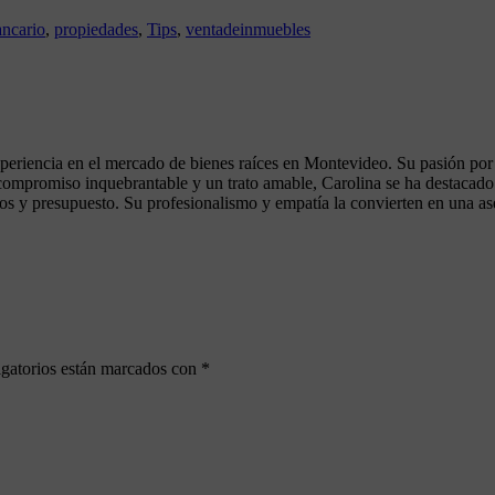
ancario
,
propiedades
,
Tips
,
ventadeinmuebles
eriencia en el mercado de bienes raíces en Montevideo. Su pasión por ay
ompromiso inquebrantable y un trato amable, Carolina se ha destacado p
eos y presupuesto. Su profesionalismo y empatía la convierten en una as
gatorios están marcados con
*