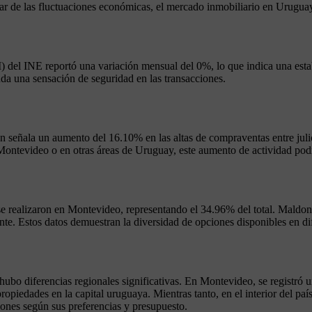
ar de las fluctuaciones económicas, el mercado inmobiliario en Uruguay
I) del INE reportó una variación mensual del 0%, lo que indica una estab
da una sensación de seguridad en las transacciones.
én señala un aumento del 16.10% en las altas de compraventas entre julio
ontevideo o en otras áreas de Uruguay, este aumento de actividad podr
s se realizaron en Montevideo, representando el 34.96% del total. Mald
e. Estos datos demuestran la diversidad de opciones disponibles en di
ubo diferencias regionales significativas. En Montevideo, se registró
piedades en la capital uruguaya. Mientras tanto, en el interior del paí
iones según sus preferencias y presupuesto.