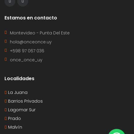
Estamos en contacto
Montevideo - Punta Del Este
hola@onceonce.uy
+598 97 067 036
once_once_uy
Localidades
La Juana
Barrios Privados
Lagomar Sur
Prado
Malvín