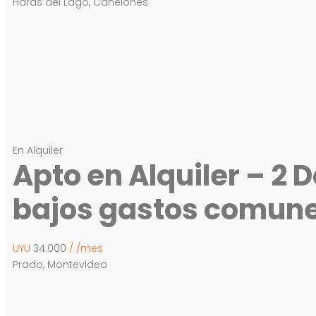
Haras del Lago, Canelones
En Alquiler
Apto en Alquiler – 2 
bajos gastos comun
UYU
34.000
/ /mes
Prado, Montevideo