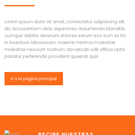
Lorem ipsum dolor sit amet, consectetur adipisicing elit.
Ab, accusantium alias asperiores assumenda blanditiis
cumque debitis deserunt dolores earum eos eum ex hic
in inventore laboriosam maxime minima molestiae
molestias nesciunt nostrum obcaecati odit officia optio
pariatur perferendis provident quaerat quis
Ir a la página principal
RECIBE NUESTRAS