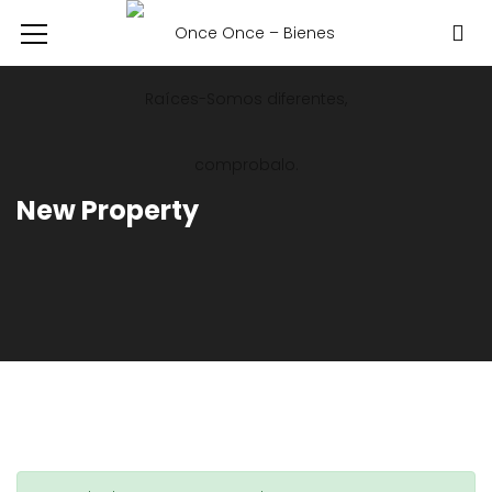
New Property