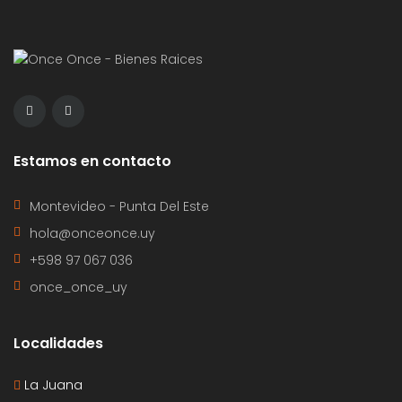
Estamos en contacto
Montevideo - Punta Del Este
hola@onceonce.uy
+598 97 067 036
once_once_uy
Localidades
La Juana