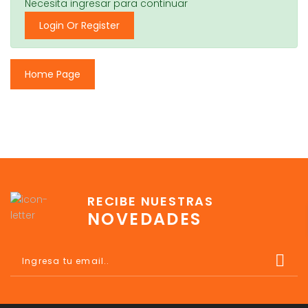
Necesita ingresar para continuar
Login Or Register
Home Page
RECIBE NUESTRAS
NOVEDADES