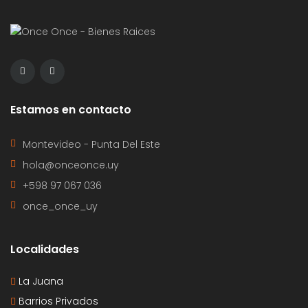
Estamos en contacto
Montevideo - Punta Del Este
hola@onceonce.uy
+598 97 067 036
once_once_uy
Localidades
La Juana
Barrios Privados