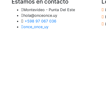
Estamos en contacto
L
Montevideo - Punta Del Este
hola@onceonce.uy
B
+598 97 067 036
once_once_uy