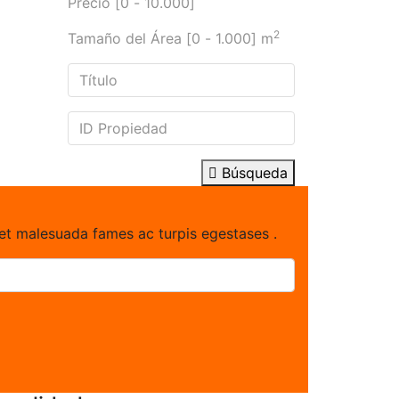
Precio [
0
-
10.000
]
2
Tamaño del Área [
0
-
1.000
] m
Búsqueda
 et malesuada fames ac turpis egestases .