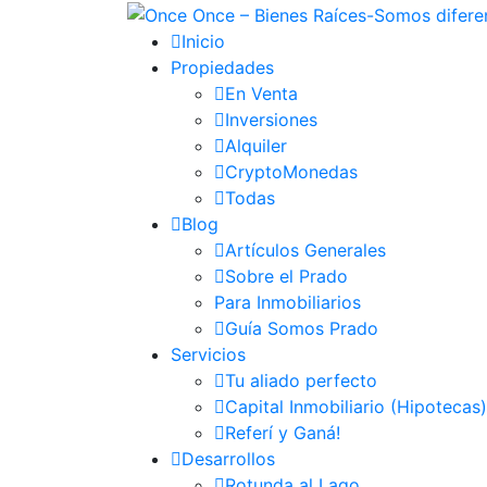
Inicio
Propiedades
En Venta
Inversiones
Alquiler
CryptoMonedas
Todas
Blog
Artículos Generales
Sobre el Prado
Para Inmobiliarios
Guía Somos Prado
Servicios
Tu aliado perfecto
Capital Inmobiliario (Hipotecas)
Referí y Ganá!
Desarrollos
Rotunda al Lago