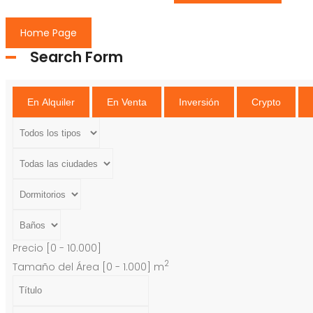
Home Page
Search Form
En Alquiler
En Venta
Inversión
Crypto
Precio [
0
-
10.000
]
2
Tamaño del Área [
0
-
1.000
] m