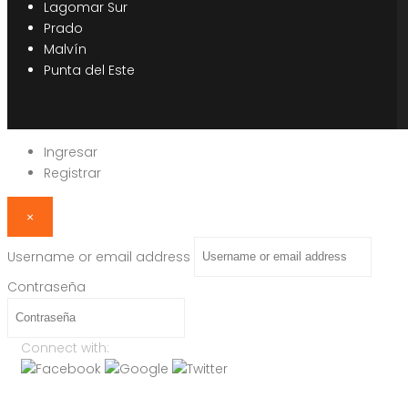
Lagomar Sur
Prado
Malvín
Punta del Este
Ingresar
Registrar
×
Username or email address
Contraseña
Connect with: