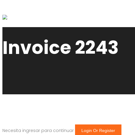
Invoice 2243
Necesita ingresar para continuar
Login Or Register