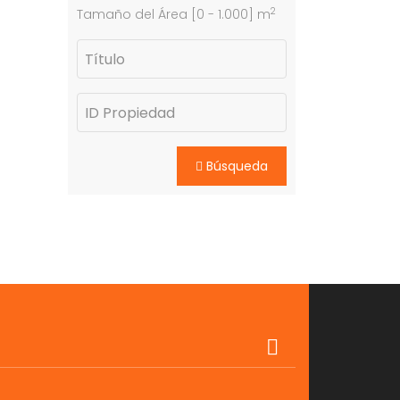
2
Tamaño del Área [
0
-
1.000
] m
Búsqueda