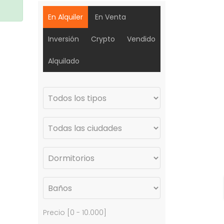
En Alquiler
En Venta
Inversión
Crypto
Vendido
Alquilado
Precio [
0
-
10.000
]