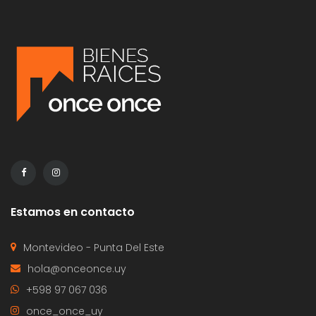
Estamos en contacto
Montevideo - Punta Del Este
hola@onceonce.uy
+598 97 067 036
once_once_uy