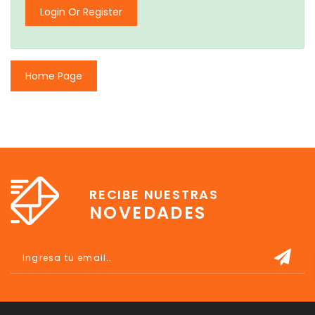
Login Or Register
Home Page
RECIBE NUESTRAS
NOVEDADES