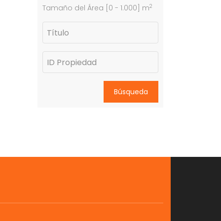
2
Tamaño del Área [
0
-
1.000
] m
Búsqueda