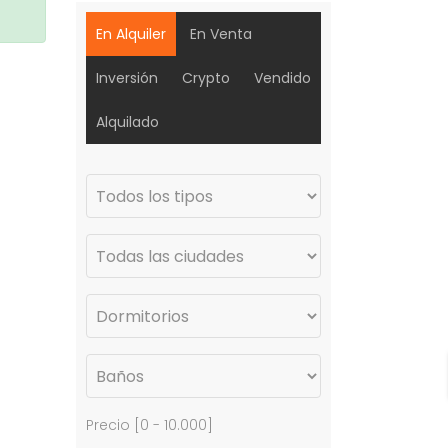
En Alquiler
En Venta
Inversión
Crypto
Vendido
Alquilado
Precio [
0
-
10.000
]