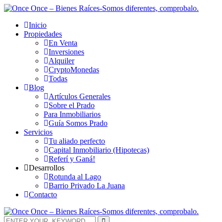
Inicio
Propiedades
En Venta
Inversiones
Alquiler
CryptoMonedas
Todas
Blog
Artículos Generales
Sobre el Prado
Para Inmobiliarios
Guía Somos Prado
Servicios
Tu aliado perfecto
Capital Inmobiliario (Hipotecas)
Referí y Ganá!
Desarrollos
Rotunda al Lago
Barrio Privado La Juana
Contacto