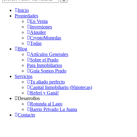
Inicio
Propiedades
En Venta
Inversiones
Alquiler
CryptoMonedas
Todas
Blog
Artículos Generales
Sobre el Prado
Para Inmobiliarios
Guía Somos Prado
Servicios
Tu aliado perfecto
Capital Inmobiliario (Hipotecas)
Referí y Ganá!
Desarrollos
Rotunda al Lago
Barrio Privado La Juana
Contacto