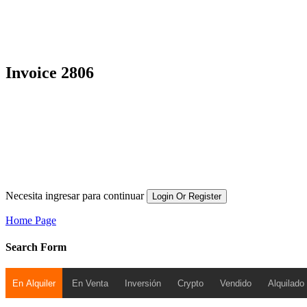
Invoice 2806
Necesita ingresar para continuar
Login Or Register
Home Page
Search Form
En Alquiler
En Venta
Inversión
Crypto
Vendido
Alquilado