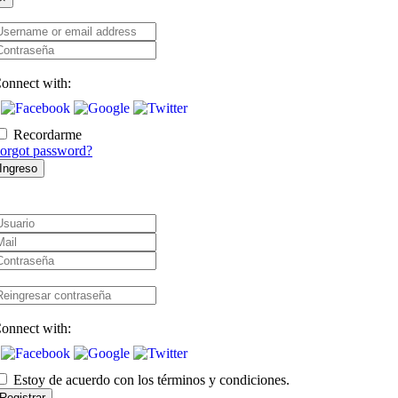
sername
r
ontraseña
mail
ddress
onnect with:
Recordarme
orgot password?
Ingreso
suario
ail
ontraseña
eingresar
ontraseña
onnect with:
Estoy de acuerdo con los términos y condiciones.
Registrar