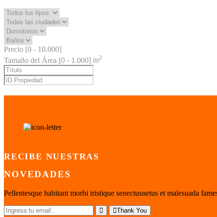
Precio [
0
-
10.000
]
2
Tamaño del Área [
0
-
1.000
] m
RECIBE NUESTRAS
NOVEDADES
Pellentesque habitant morbi tristique senectusnetus et malesuada fames
Thank You