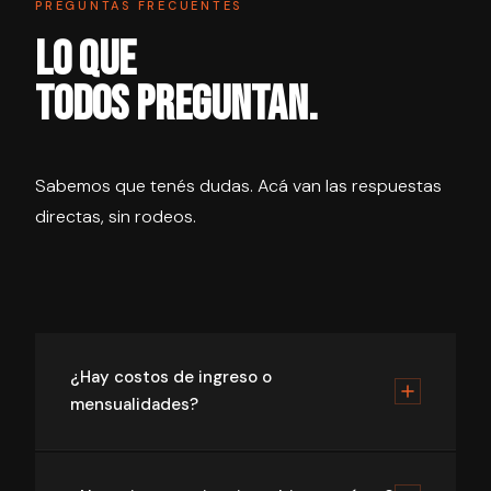
PREGUNTAS FRECUENTES
LO QUE
TODOS PREGUNTAN.
Sabemos que tenés dudas. Acá van las respuestas
directas, sin rodeos.
¿Hay costos de ingreso o
mensualidades?
Para nada. En Once Once creemos que si traés
valor, no tenés por qué pagar para trabajar. Sin