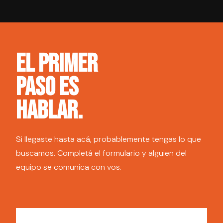
hacerlo juntos, según tus ganas.
prácticas, acompañamiento real en cada
operación y la posibilidad de co-asesorar con
otros asesores del equipo. No es "hacelo como
puedas", es "hagámoslo juntos y mejor".
EL PRIMER
PASO ES
HABLAR.
Si llegaste hasta acá, probablemente tengas lo que
buscamos. Completá el formulario y alguien del
equipo se comunica con vos.